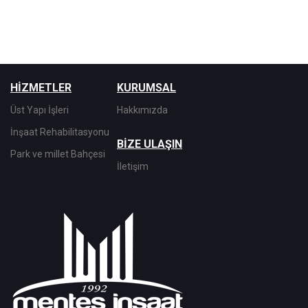
HİZMETLER
KURUMSAL
Üst Yapı İşleri
Hakkımızda
İnşaat Rehabilitasyonu
BİZE ULAŞIN
Park ve millet Bahçesi
İletişim