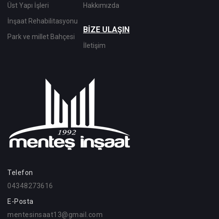
Üst Yapı İşleri
Hakkımızda
İnşaat Rehabilitasyonu
BİZE ULAŞIN
Park ve millet Bahçesi
İletişim
Telefon
04348273616
E-Posta
mentesinsaat13@gmail.com